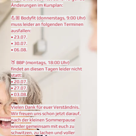
Änderungen im Kursplan:
💪🏼 Bodyfit (donnerstags, 9:00 Uhr)
muss leider an folgenden Terminen
ausfallen:
• 23.07.
• 30.07.
• 06.08.
🍑 BBP (montags, 18:00 Uhr)
findet an diesen Tagen leider nicht
statt:
• 20.07.
• 27.07.
• 03.08.
Vielen Dank für euer Verständnis.
Wir freuen uns schon jetzt darauf,
nach der kleinen Sommerpause
wieder gemeinsam mit euch zu
schwitzen, zu lachen und voller