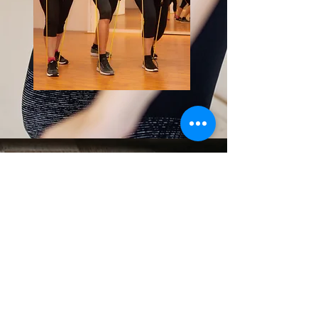
ÖFFNUNGSZEITEN
Mo-Fr 7:30-20:00 Uhr
ADRESSE
Oberneulander Heerstraße 49
28355 Bremen
georgia.braun@web.de