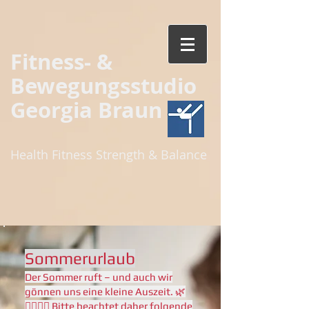
Fitness- &
Bewegungsstudio
Georgia Braun
Health Fitness Strength & Balance
Sommerurlaub
Der Sommer ruft – und auch wir
gönnen uns eine kleine Auszeit. 🌿
🧘🏼‍♀️✨ Bitte beachtet daher folgende