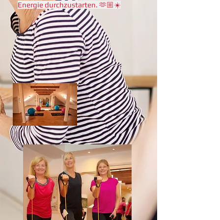
Energie durchzustarten. 🫶🏼☀️