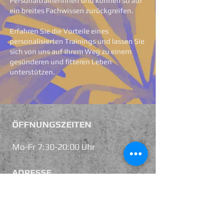
Personaltrainerinnen und können so auf
ein breites Fachwissen zurückgreifen.
Erfahren Sie die Vorteile eines
personalisierten Trainings und lassen Sie
sich von uns auf Ihrem Weg zu einem
gesünderen und fitteren Leben
unterstützen.
ÖFFNUNGSZEITEN
Mo-Fr 7:30-20:00 Uhr
ADRESSE
Oberneulander Heerstraße 49
28355 Bremen